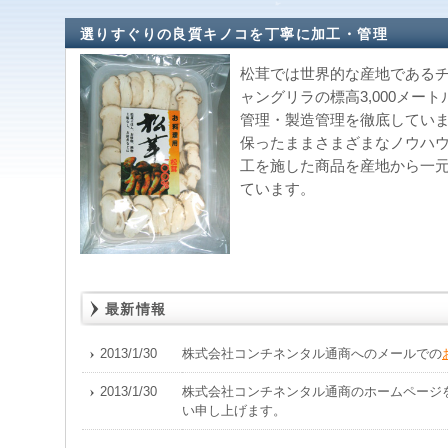
選りすぐりの良質キノコを丁寧に加工・管理
松茸では世界的な産地である
ャングリラの標高3,000メー
管理・製造管理を徹底してい
保ったままさまざまなノウハ
工を施した商品を産地から一
ています。
最新情報
2013/1/30
株式会社コンチネンタル通商へのメールでの
2013/1/30
株式会社コンチネンタル通商のホームページ
い申し上げます。